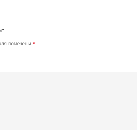
6”
оля помечены
*