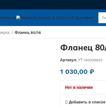
шая Цена
Оплата И Доставка
рнуха
Фланец 80/16
Фланец 80
Артикул:
УТ-00006693
1 030,00
₽
Нет в наличии
Добавить в список