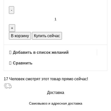
Количество
товара
Клей
для
В корзину
Купить сейчас
плитки
Бергауф
Добавить в список желаний
Мозаик
белый
Сравнить
5
кг
17
Человек смотрят этот товар прямо сейчас!
Доставка
Самовывоз и адресная доставка