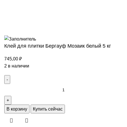
Оплата
Все права защищены
2008 - 2023
Студия Артема
Козырева
.
Клей для плитки Бергауф Мозаик белый 5 кг
745,00
₽
2 в наличии
Количество
товара
Клей
для
В корзину
Купить сейчас
плитки
Бергауф