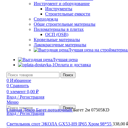
Инструмент и оборудование
Инструменты
Строительные емкости
Спецодежда
Обще строительные материалы
Пиломатериалы в плитах
ОСП (OSB)
Кровельные материалы
Лакокрасочные материалы
Лучшая цена на стройматери
Лучшая цена
Оплата и доставка
Поиск
0
Избранное
0
Сравнить
0
элемент
0,00
₽
Вход / Регистрация
Меню
Поиск
Главная
Декор
Багет потолочный
Багет 2м 07505KD
Вход / Регистрация
Светильник спот ЭКОЛА GX53-H9 IP65 Хром 98*55
338,00