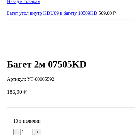
Назад к товарам
Багет угол внутр KDU09 к багету 10509KD
569,00
₽
Нажмите, чтобы увеличить
Багет 2м 07505KD
Артикул:
УТ-00005592
186,00
₽
10 в наличии
Количество