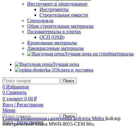
Инструмент и оборудование
Инструменты
Строительные емкости
Спецодежда
Обще строительные материалы
Пиломатериалы в плитах
ОСП (OSB)
Кровельные материалы
Лакокрасочные материалы
Лучшая цена на стройматериалы
Лучшая цена
Оплата и доставка
Поиск
0
Избранное
0
Сравнить
0
элемент
0,00
₽
Вход / Регистрация
Меню
Поиск
Главная
Инженерная сантехника
Бойлера
Midea
Бойлер
Вход / Регистрация
электрический Midea MWH-8015-CEM 80л.