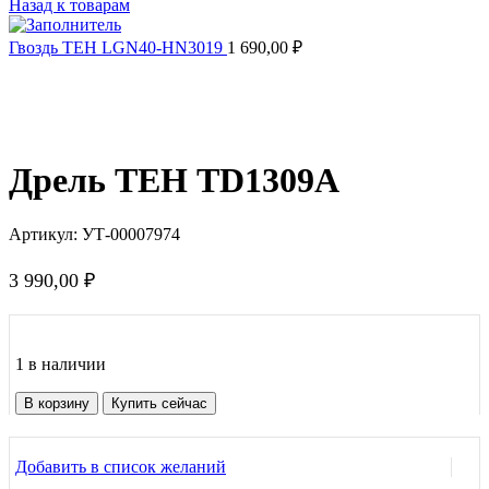
Назад к товарам
Гвоздь ТЕН LGN40-HN3019
1 690,00
₽
Нажмите, чтобы увеличить
Дрель ТЕН TD1309A
Артикул:
УТ-00007974
3 990,00
₽
1 в наличии
Количество
В корзину
Купить сейчас
товара
Дрель
ТЕН
Добавить в список желаний
TD1309A