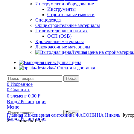
Инструмент и оборудование
Инструменты
Строительные емкости
Спецодежда
Обще строительные материалы
Пиломатериалы в плитах
ОСП (OSB)
Кровельные материалы
Лакокрасочные материалы
Лучшая цена на стройматери
Лучшая цена
Оплата и доставка
Поиск
0
Избранное
0
Сравнить
0
элемент
0,00
₽
Вход / Регистрация
Меню
Поиск
Главная
Инженерная сантехника
ФАСОНИНА
Никель
Футо
Вход / Регистрация
2″-1″ никель TIM