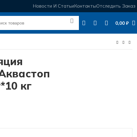
Новости И Статьи
Контакты
Отследить Заказ
0,00
₽
яция
Аквастоп
*10 кг