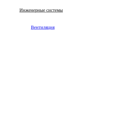
Инженерные системы
Вентиляция
Электрика для дома – квартиры и дачи
Газопровод
Гипсокартонные системы
Инженерная сантехника
Инструмент и
Инструменты
оборудование