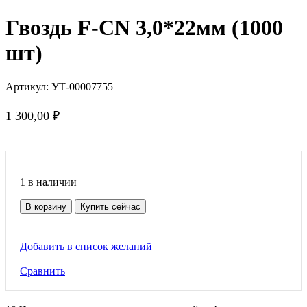
Гвоздь F-CN 3,0*22мм (1000
шт)
Артикул:
УТ-00007755
1 300,00
₽
1 в наличии
Количество
В корзину
Купить сейчас
товара
Гвоздь
F-
Добавить в список желаний
CN
3,0*22мм
Сравнить
(1000
шт)