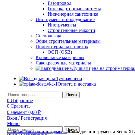
Газопровод
Гипсокартонные системы
Инженерная сантехника
Инструмент и оборудование
Инструменты
Строительные емкости
Спецодежда
Обще строительные материалы
Пиломатериалы в плитах
ОСП (OSB)
Кровельные материалы
Лакокрасочные материалы
Лучшая цена на стройматери
Лучшая цена
Оплата и доставка
Поиск
0
Избранное
0
Сравнить
0
элемент
0,00
₽
Вход / Регистрация
Меню
Поиск
Главная
Электроинструмент
Ящик для инструмента Senix ХL