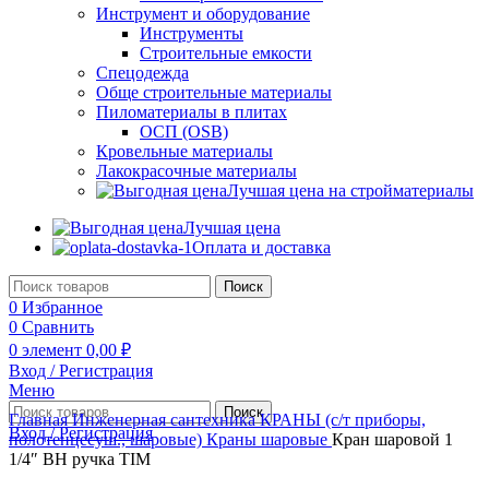
Инструмент и оборудование
Инструменты
Строительные емкости
Спецодежда
Обще строительные материалы
Пиломатериалы в плитах
ОСП (OSB)
Кровельные материалы
Лакокрасочные материалы
Лучшая цена на стройматериалы
Лучшая цена
Оплата и доставка
Поиск
0
Избранное
0
Сравнить
0
элемент
0,00
₽
Вход / Регистрация
Меню
Поиск
Главная
Инженерная сантехника
КРАНЫ (с/т приборы,
Вход / Регистрация
полотенцесуш., шаровые)
Краны шаровые
Кран шаровой 1
1/4″ ВН ручка TIM