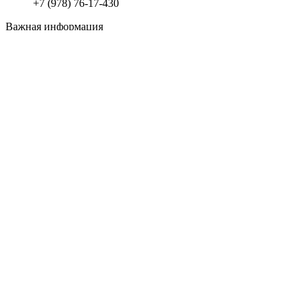
+7 (978) 76-17-430
Важная информация
Доставка
Оплата
Все права защищены
2008 - 2023
Студия Артема Козырева
.
Закрыть
Меню
Категории
Материалы для отделки
Пена – герметик – силикон – клей
Декор
Сухие смеси
Строительные расходные материалы
Утеплители и теплоизоляция
Гидроизоляция строительная
Крепеж
Инженерные системы
Вентиляция
Электрика для дома – квартиры и дачи
Газопровод