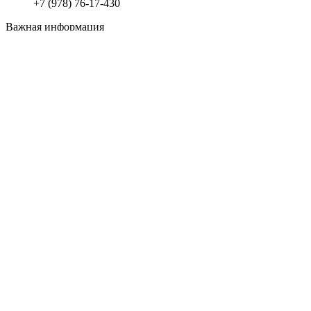
+7 (978) 76-17-430
Важная информация
Доставка
Оплата
Все права защищены
2008 - 2023
Студия Артема Козырева
.
Закрыть
Меню
Категории
Материалы для отделки
Пена – герметик – силикон – клей
Декор
Сухие смеси
Строительные расходные материалы
Утеплители и теплоизоляция
Гидроизоляция строительная
Крепеж
Инженерные системы
Вентиляция
Электрика для дома – квартиры и дачи
Газопровод