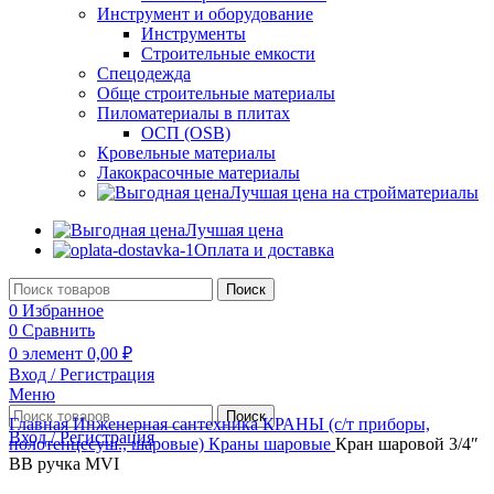
Инструмент и оборудование
Инструменты
Строительные емкости
Спецодежда
Обще строительные материалы
Пиломатериалы в плитах
ОСП (OSB)
Кровельные материалы
Лакокрасочные материалы
Лучшая цена на стройматериалы
Лучшая цена
Оплата и доставка
Поиск
0
Избранное
0
Сравнить
0
элемент
0,00
₽
Вход / Регистрация
Меню
Поиск
Главная
Инженерная сантехника
КРАНЫ (с/т приборы,
Вход / Регистрация
полотенцесуш., шаровые)
Краны шаровые
Кран шаровой 3/4″
ВВ ручка MVI