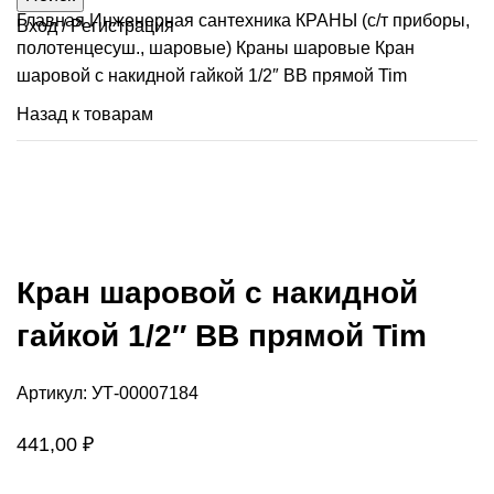
Главная
Инженерная сантехника
КРАНЫ (с/т приборы,
Вход / Регистрация
полотенцесуш., шаровые)
Краны шаровые
Кран
шаровой с накидной гайкой 1/2″ ВВ прямой Tim
Назад к товарам
Продано
Нажмите, чтобы увеличить
Кран шаровой с накидной
гайкой 1/2″ ВВ прямой Tim
Артикул:
УТ-00007184
441,00
₽