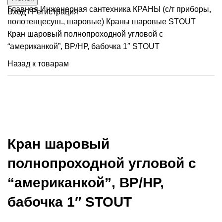
Главная
Инженерная сантехника
КРАНЫ (с/т приборы,
Вход / Регистрация
полотенцесуш., шаровые)
Краны шаровые STOUT
Кран шаровый полнопроходной угловой с
“американкой”, ВР/НР, бабочка 1″ STOUT
Назад к товарам
Продано
Нажмите, чтобы увеличить
Кран шаровый
полнопроходной угловой с
“американкой”, ВР/НР,
бабочка 1″ STOUT