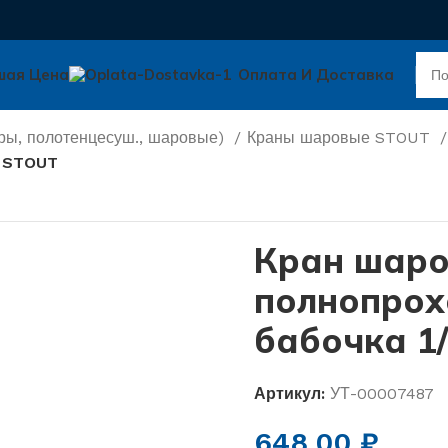
шая Цена
Оплата И Доставка
ры, полотенцесуш., шаровые)
Краны шаровые STOUT
2 STOUT
Кран шар
полнопрох
бабочка 1
Артикул:
УТ-00007487
648,00
₽