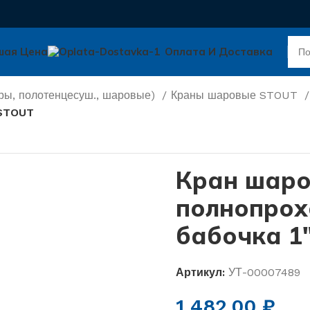
шая Цена
Оплата И Доставка
ры, полотенцесуш., шаровые)
Краны шаровые STOUT
 STOUT
Кран шар
полнопрох
бабочка 1
Артикул:
УТ-00007489
1 482,00
₽