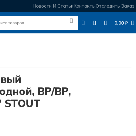
Новости И Статьи
Контакты
Отследить Заказ
0,00
₽
овый
одной, ВР/ВР,
″ STOUT