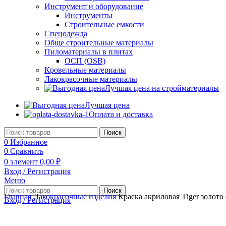
Инструмент и оборудование
Инструменты
Строительные емкости
Спецодежда
Обще строительные материалы
Пиломатериалы в плитах
ОСП (OSB)
Кровельные материалы
Лакокрасочные материалы
Лучшая цена на стройматериалы
Лучшая цена
Оплата и доставка
Поиск
0
Избранное
0
Сравнить
0
элемент
0,00
₽
Вход / Регистрация
Меню
Поиск
Главная
Лакокрасочные изделия
Краска акриловая Тiger золото 
Вход / Регистрация