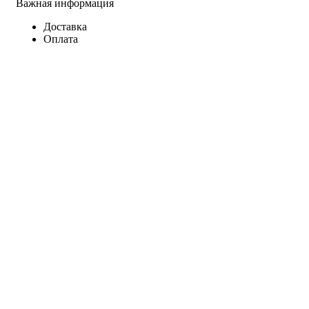
Важная информация
Доставка
Оплата
Все права защищены
2008 - 2023
Студия Артема Козырева
.
Закрыть
Меню
Категории
Материалы для отделки
Пена – герметик – силикон – клей
Декор
Сухие смеси
Строительные расходные материалы
Утеплители и теплоизоляция
Гидроизоляция строительная
Крепеж
Инженерные системы
Вентиляция
Электрика для дома – квартиры и дачи
Газопровод
Гипсокартонные системы
Инженерная сантехника