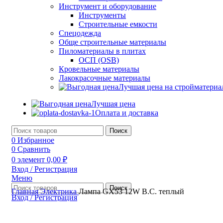
Инструмент и оборудование
Инструменты
Строительные емкости
Спецодежда
Обще строительные материалы
Пиломатериалы в плитах
ОСП (OSB)
Кровельные материалы
Лакокрасочные материалы
Лучшая цена на стройматери
Лучшая цена
Оплата и доставка
Поиск
0
Избранное
0
Сравнить
0
элемент
0,00
₽
Вход / Регистрация
Меню
Поиск
Главная
Электрика
Лампа GX53 12W В.С. теплый
Вход / Регистрация