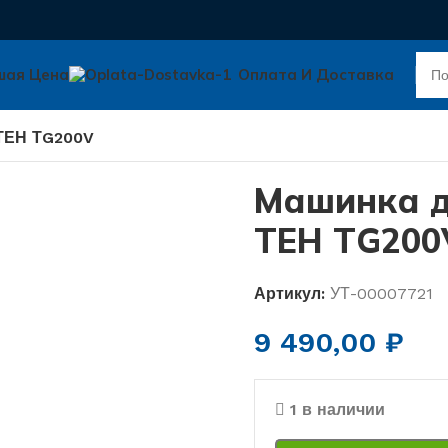
шая Цена
Оплата И Доставка
 ТЕН ТG200V
Машинка д
ТЕН ТG200
Артикул:
УТ-00007721
9 490,00
₽
1 в наличии