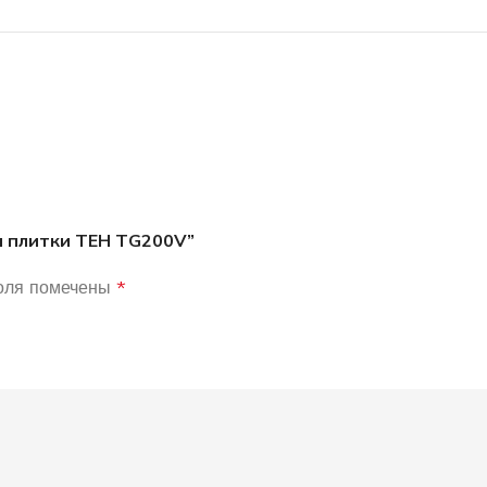
я плитки ТЕН ТG200V”
оля помечены
*