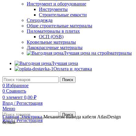
Инструмент и оборудование
Инструменты
Строительные емкости
Спецодежда
Обще строительные материалы
Пиломатериалы в плитах
ОСП (OSB)
Кровельные материалы
Лакокрасочные материалы
Лучшая цена на стройматериалы
Лучшая цена
Оплата и доставка
Поиск
0
Избранное
0
Сравнить
0
элемент
0,00
₽
Вход / Регистрация
Меню
Поиск
Главная
Электрика
Механизм вывода кабеля AtlasDesign
Вход / Регистрация
белый