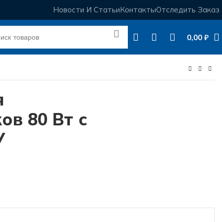
Новости И Статьи
Контакты
Отследить Заказ
0,00
₽
я
ов 80 Вт с
У