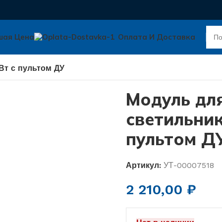
шая Цена
Оплата И Доставка
Вт с пультом ДУ
Модуль дл
светильник
пультом Д
Артикул:
УТ-00007518
2 210,00
₽