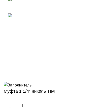
+7 (978) 800-03-83
Телефон администрации:
+7 (978) 76-17-430
Важная информация
Доставка
Оплата
Все права защищены
2008 - 2023
Студия Артема
Козырева
.
Муфта 1 1/4″ никель TIM