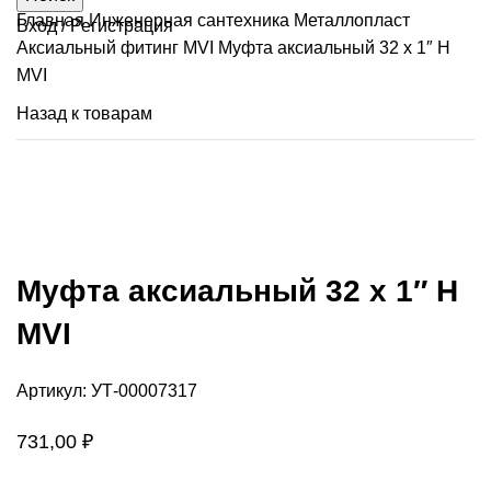
Главная
Инженерная сантехника
Металлопласт
Вход / Регистрация
Аксиальный фитинг MVI
Муфта аксиальный 32 х 1″ Н
MVI
Назад к товарам
Продано
Нажмите, чтобы увеличить
Муфта аксиальный 32 х 1″ Н
MVI
Артикул:
УТ-00007317
731,00
₽