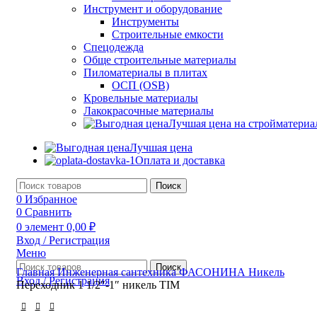
Инструмент и оборудование
Инструменты
Строительные емкости
Спецодежда
Обще строительные материалы
Пиломатериалы в плитах
ОСП (OSB)
Кровельные материалы
Лакокрасочные материалы
Лучшая цена на стройматери
Лучшая цена
Оплата и доставка
Поиск
0
Избранное
0
Сравнить
0
элемент
0,00
₽
Вход / Регистрация
Меню
Поиск
Главная
Инженерная сантехника
ФАСОНИНА
Никель
Вход / Регистрация
Переходник 1 1/2″-1″ никель TIM