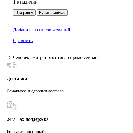
1 в наличии
Количество
В корзину
Купить сейчас
товара
Пила
цепная
Добавить в список желаний
акк
ProfiPower
Сравнить
MKDUC-
18V
15
Человек смотрят этот товар прямо сейчас!
Доставка
Самовывоз и адресная доставка
24/7 Тах поддержка
Консультация и подбор