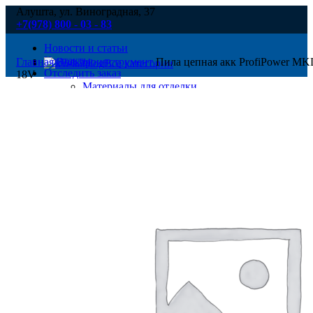
Алушта, ул. Виноградная, 37
+7(978) 800 - 03 - 83
Новости и статьи
Контакты
Главная
Электроинструмент
Пила цепная акк ProfiPower M
Все категории
Отследить заказ
18V
Материалы для отделки
Пена – герметик – силикон – клей
Декор
Сухие смеси
Строительные расходные материалы
Утеплители и теплоизоляция
Гидроизоляция строительная
Крепеж
Инженерные системы
Вентиляция
Электрика для дома – квартиры и дачи
Газопровод
Гипсокартонные системы
Инженерная сантехника
Инструмент и оборудование
Инструменты