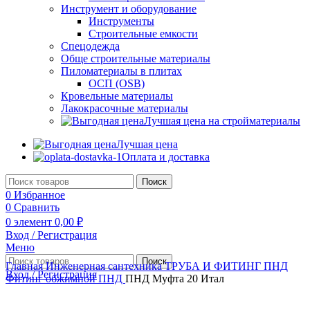
Инструмент и оборудование
Инструменты
Строительные емкости
Спецодежда
Обще строительные материалы
Пиломатериалы в плитах
ОСП (OSB)
Кровельные материалы
Лакокрасочные материалы
Лучшая цена на стройматериалы
Лучшая цена
Оплата и доставка
Поиск
0
Избранное
0
Сравнить
0
элемент
0,00
₽
Вход / Регистрация
Меню
Поиск
Главная
Инженерная сантехника
ТРУБА И ФИТИНГ ПНД
Вход / Регистрация
Фитинг обжимной ПНД
ПНД Муфта 20 Итал