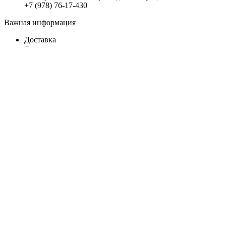
+7 (978) 76-17-430
Важная информация
Доставка
Оплата
Все права защищены
2008 - 2023
Студия Артема Козырева
.
Закрыть
Меню
Категории
Материалы для отделки
Пена – герметик – силикон – клей
Декор
Сухие смеси
Строительные расходные материалы
Утеплители и теплоизоляция
Гидроизоляция строительная
Крепеж
Инженерные системы
Вентиляция
Электрика для дома – квартиры и дачи
Газопровод