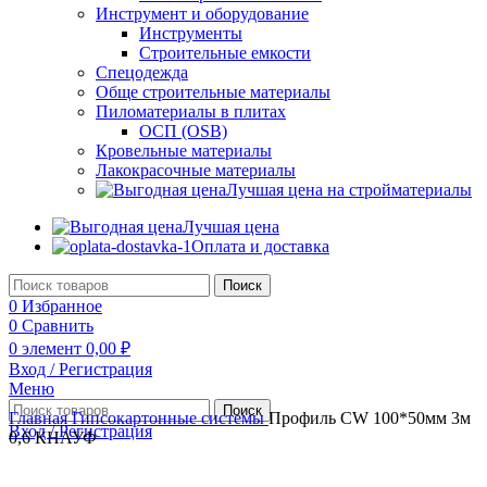
Инструмент и оборудование
Инструменты
Строительные емкости
Спецодежда
Обще строительные материалы
Пиломатериалы в плитах
ОСП (OSB)
Кровельные материалы
Лакокрасочные материалы
Лучшая цена на стройматериалы
Лучшая цена
Оплата и доставка
Поиск
0
Избранное
0
Сравнить
0
элемент
0,00
₽
Вход / Регистрация
Меню
Поиск
Главная
Гипсокартонные системы
Профиль CW 100*50мм 3м
Вход / Регистрация
0,6 КНАУФ