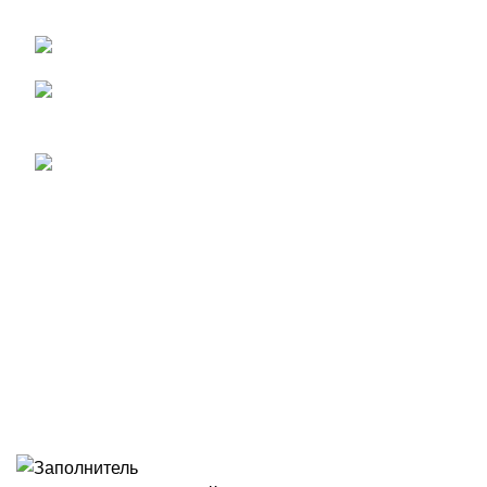
Крым г. Алушта ул. Виноградная 37
Телефон для заказов:
+7 (978) 800-03-83
Телефон администрации:
+7 (978) 76-17-430
Важная информация
Доставка
Оплата
Все права защищены
2008 - 2023
Студия Артема
Козырева
.