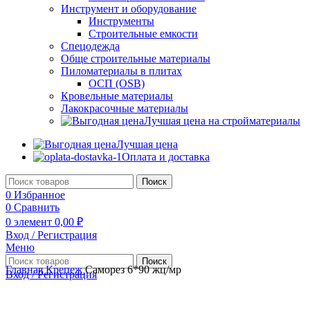
Инструмент и оборудование
Инструменты
Строительные емкости
Спецодежда
Обще строительные материалы
Пиломатериалы в плитах
ОСП (OSB)
Кровельные материалы
Лакокрасочные материалы
Лучшая цена на стройматериалы
Лучшая цена
Оплата и доставка
Поиск
0
Избранное
0
Сравнить
0
элемент
0,00
₽
Вход / Регистрация
Меню
Поиск
Главная
Крепеж
Саморез 6*90 жц/мр
Вход / Регистрация