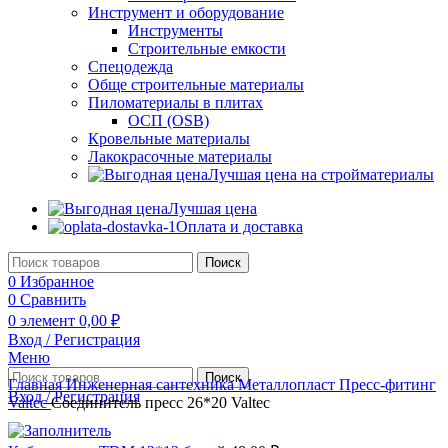
Инструмент и оборудование
Инструменты
Строительные емкости
Спецодежда
Обще строительные материалы
Пиломатериалы в плитах
ОСП (OSB)
Кровельные материалы
Лакокрасочные материалы
Лучшая цена на стройматериалы
Лучшая цена
Оплата и доставка
Поиск
0
Избранное
0
Сравнить
0
элемент
0,00
₽
Вход / Регистрация
Меню
Поиск
Главная
Инженерная сантехника
Металлопласт
Пресс-фитинг
Вход / Регистрация
Valtec
Соединитель пресс 26*20 Valtec