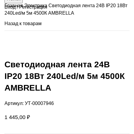
Главная
Электрика
Светодиодная лента 24В IP20 18Вт
Вход / Регистрация
240Led/м 5м 4500К AMBRELLA
Назад к товарам
Нажмите, чтобы увеличить
Светодиодная лента 24В
IP20 18Вт 240Led/м 5м 4500К
AMBRELLA
Артикул:
УТ-00007946
1 445,00
₽