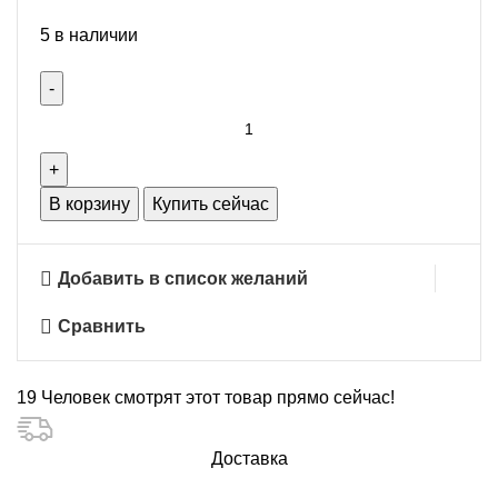
5 в наличии
Количество
товара
Светодиодная
лента
В корзину
Купить сейчас
24В
IP20
Добавить в список желаний
18Вт
240Led/
Сравнить
м
5м
4500К
19
Человек смотрят этот товар прямо сейчас!
AMBRELLA
Доставка