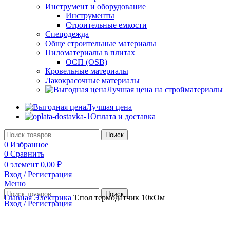
Инструмент и оборудование
Инструменты
Строительные емкости
Спецодежда
Обще строительные материалы
Пиломатериалы в плитах
ОСП (OSB)
Кровельные материалы
Лакокрасочные материалы
Лучшая цена на стройматериалы
Лучшая цена
Оплата и доставка
Поиск
0
Избранное
0
Сравнить
0
элемент
0,00
₽
Вход / Регистрация
Меню
Поиск
Главная
Электрика
Т.пол термодатчик 10кОм
Вход / Регистрация