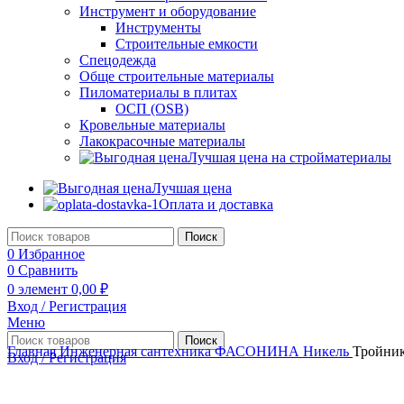
Инструмент и оборудование
Инструменты
Строительные емкости
Спецодежда
Обще строительные материалы
Пиломатериалы в плитах
ОСП (OSB)
Кровельные материалы
Лакокрасочные материалы
Лучшая цена на стройматериалы
Лучшая цена
Оплата и доставка
Поиск
0
Избранное
0
Сравнить
0
элемент
0,00
₽
Вход / Регистрация
Меню
Поиск
Главная
Инженерная сантехника
ФАСОНИНА
Никель
Тройник
Вход / Регистрация