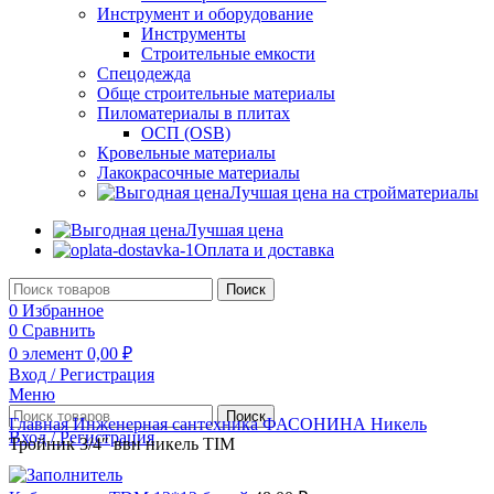
Инструмент и оборудование
Инструменты
Строительные емкости
Спецодежда
Обще строительные материалы
Пиломатериалы в плитах
ОСП (OSB)
Кровельные материалы
Лакокрасочные материалы
Лучшая цена на стройматериалы
Лучшая цена
Оплата и доставка
Поиск
0
Избранное
0
Сравнить
0
элемент
0,00
₽
Вход / Регистрация
Меню
Поиск
Главная
Инженерная сантехника
ФАСОНИНА
Никель
Вход / Регистрация
Тройник 3/4″ ввн никель TIM