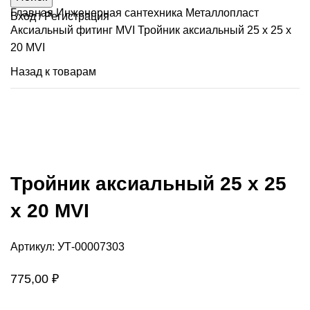
Главная
Инженерная сантехника
Металлопласт
Вход / Регистрация
Аксиальный фитинг MVI
Тройник аксиальный 25 х 25 х
20 MVI
Назад к товарам
Продано
Нажмите, чтобы увеличить
Тройник аксиальный 25 х 25
х 20 MVI
Артикул:
УТ-00007303
775,00
₽