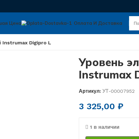
шая Цена
Оплата И Доставка
Instrumax Digipro L
Уровень э
Instrumax D
Артикул:
УТ-00007952
3 325,00
₽
1 в наличии