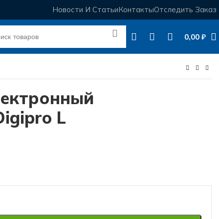
Новости И Статьи
Контакты
Отследить Заказ
0,00
₽
лектронный
igipro L