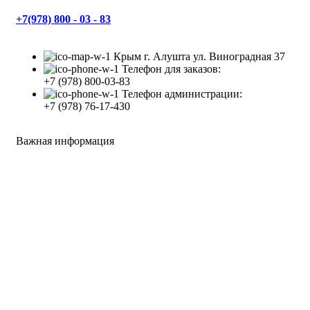
+7(978) 800 - 03 - 83
Крым г. Алушта ул. Виноградная 37
Телефон для заказов:
+7 (978) 800-03-83
Телефон администрации:
+7 (978) 76-17-430
Важная информация
Доставка
Оплата
Все права защищены
2008 - 2023
Студия Артема Козырева
.
Закрыть
Меню
Категории
Материалы для отделки
Пена – герметик – силикон – клей