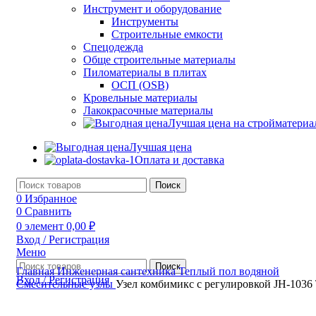
Инструмент и оборудование
Инструменты
Строительные емкости
Спецодежда
Обще строительные материалы
Пиломатериалы в плитах
ОСП (OSB)
Кровельные материалы
Лакокрасочные материалы
Лучшая цена на стройматери
Лучшая цена
Оплата и доставка
Поиск
0
Избранное
0
Сравнить
0
элемент
0,00
₽
Вход / Регистрация
Меню
Поиск
Главная
Инженерная сантехника
Теплый пол водяной
Вход / Регистрация
Смесительные узлы
Узел комбимикс с регулировкой JH-1036