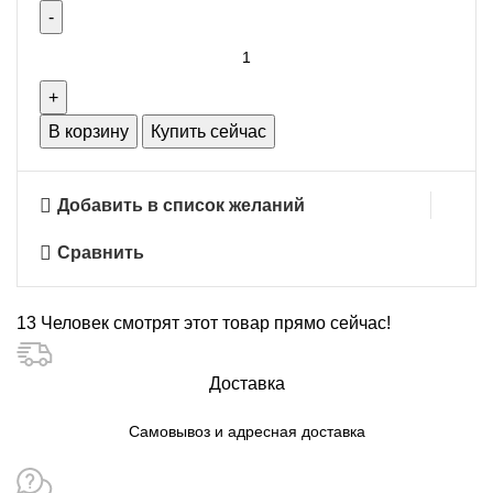
Количество
товара
Выключатель
1
В корзину
Купить сейчас
AtlasDesign
белый
Добавить в список желаний
Сравнить
13
Человек смотрят этот товар прямо сейчас!
Доставка
Самовывоз и адресная доставка