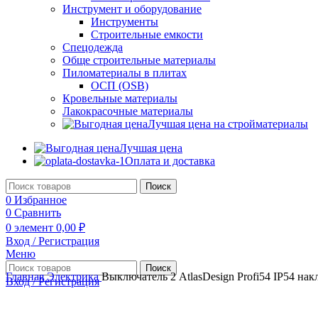
Инструмент и оборудование
Инструменты
Строительные емкости
Спецодежда
Обще строительные материалы
Пиломатериалы в плитах
ОСП (OSB)
Кровельные материалы
Лакокрасочные материалы
Лучшая цена на стройматериалы
Лучшая цена
Оплата и доставка
Поиск
0
Избранное
0
Сравнить
0
элемент
0,00
₽
Вход / Регистрация
Меню
Поиск
Главная
Электрика
Выключатель 2 AtlasDesign Profi54 IP54 на
Вход / Регистрация