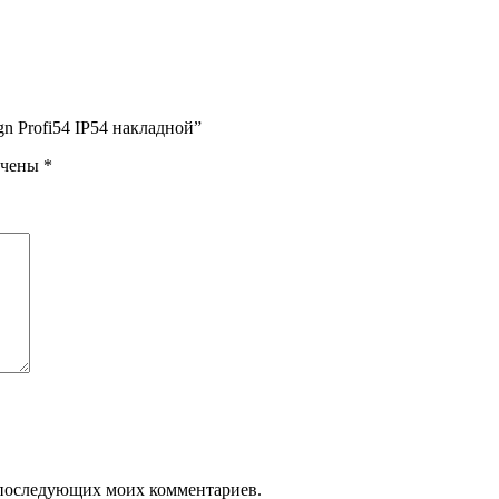
gn Profi54 IP54 накладной”
ечены
*
ля последующих моих комментариев.