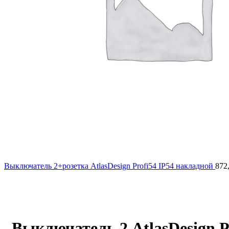
Выключатель 2+розетка AtlasDesign Profi54 IP54 накладной
872
Нажмите, чтобы увеличить
Выключатель 2 AtlasDesign P