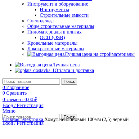
Инструмент и оборудование
Инструменты
Строительные емкости
Спецодежда
Обще строительные материалы
Пиломатериалы в плитах
ОСП (OSB)
Кровельные материалы
Лакокрасочные материалы
Лучшая цена на стройматериалы
Лучшая цена
Оплата и доставка
Поиск
0
Избранное
0
Сравнить
0
элемент
0,00
₽
Вход / Регистрация
Меню
Поиск
Главная
Электрика
Хомут нейлоновый 100мм (2,5) черный
Вход / Регистрация