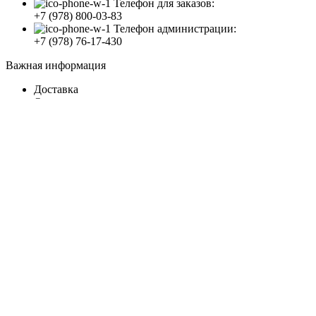
Телефон для заказов:
+7 (978) 800-03-83
Телефон администрации:
+7 (978) 76-17-430
Важная информация
Доставка
Оплата
Все права защищены
2008 - 2023
Студия Артема Козырева
.
Закрыть
Меню
Категории
Материалы для отделки
Пена – герметик – силикон – клей
Декор
Сухие смеси
Строительные расходные материалы
Утеплители и теплоизоляция
Гидроизоляция строительная
Крепеж
Инженерные системы