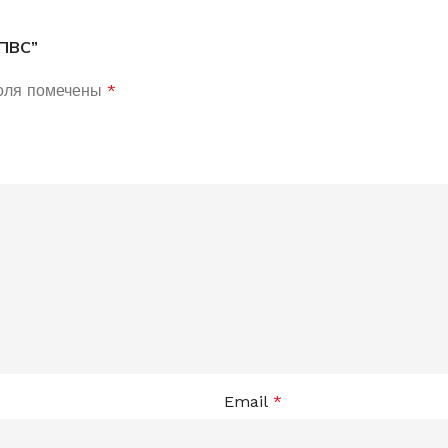
 ПВС”
оля помечены
*
Email
*