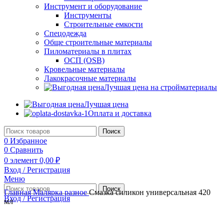
Инструмент и оборудование
Инструменты
Строительные емкости
Спецодежда
Обще строительные материалы
Пиломатериалы в плитах
ОСП (OSB)
Кровельные материалы
Лакокрасочные материалы
Лучшая цена на стройматериалы
Лучшая цена
Оплата и доставка
Поиск
0
Избранное
0
Сравнить
0
элемент
0,00
₽
Вход / Регистрация
Меню
Поиск
Главная
Малярка разное
Смазка силикон универсальная 420
Вход / Регистрация
мл