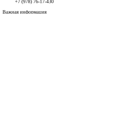
+7 (978) 76-17-430
Важная информация
Доставка
Оплата
Все права защищены
2008 - 2023
Студия Артема Козырева
.
Закрыть
Меню
Категории
Материалы для отделки
Пена – герметик – силикон – клей
Декор
Сухие смеси
Строительные расходные материалы
Утеплители и теплоизоляция
Гидроизоляция строительная
Крепеж
Инженерные системы
Вентиляция
Электрика для дома – квартиры и дачи
Газопровод