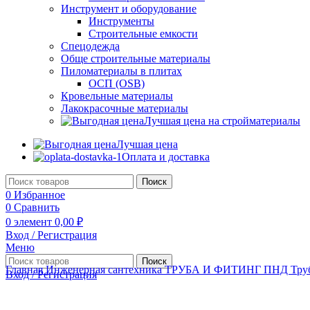
Инструмент и оборудование
Инструменты
Строительные емкости
Спецодежда
Обще строительные материалы
Пиломатериалы в плитах
ОСП (OSB)
Кровельные материалы
Лакокрасочные материалы
Лучшая цена на стройматериалы
Лучшая цена
Оплата и доставка
Поиск
0
Избранное
0
Сравнить
0
элемент
0,00
₽
Вход / Регистрация
Меню
Поиск
Главная
Инженерная сантехника
ТРУБА И ФИТИНГ ПНД
Тру
Вход / Регистрация