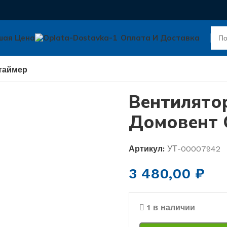
шая Цена
Оплата И Доставка
таймер
Вентилято
Домовент 
Артикул:
УТ-00007942
3 480,00
₽
1 в наличии