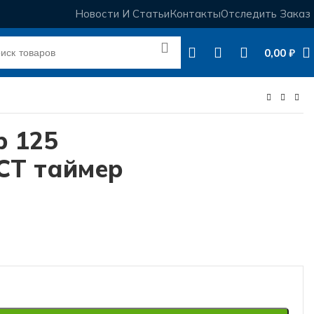
Новости И Статьи
Контакты
Отследить Заказ
0,00
₽
р 125
СТ таймер